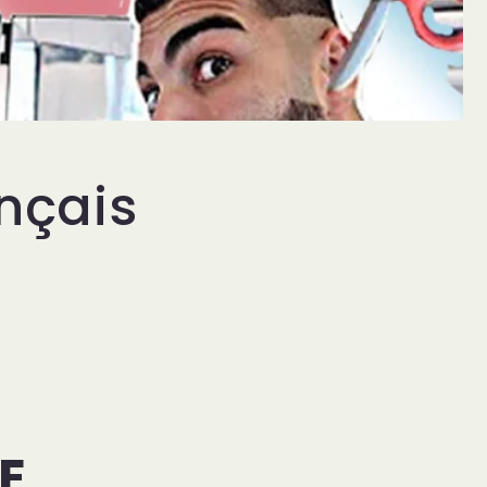
nçais
E