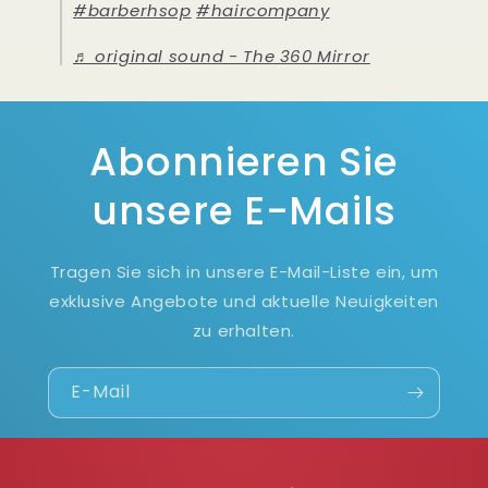
#barberhsop
#haircompany
♬ original sound - The 360 Mirror
Abonnieren Sie
unsere E-Mails
Tragen Sie sich in unsere E-Mail-Liste ein, um
exklusive Angebote und aktuelle Neuigkeiten
zu erhalten.
E-Mail