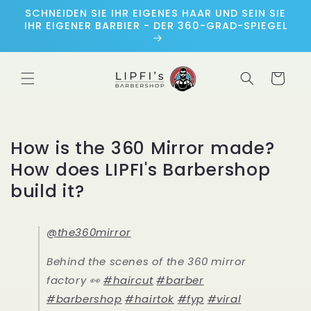
Direkt
SCHNEIDEN SIE IHR EIGENES HAAR UND SEIN SIE
zum
IHR EIGENER BARBIER - DER 360-GRAD-SPIEGEL
Inhalt
Warenkorb
How is the 360 Mirror made?
How does LIPFI's Barbershop
build it?
@the360mirror
Behind the scenes of the 360 mirror
factory 👀
#haircut
#barber
#barbershop
#hairtok
#fyp
#viral